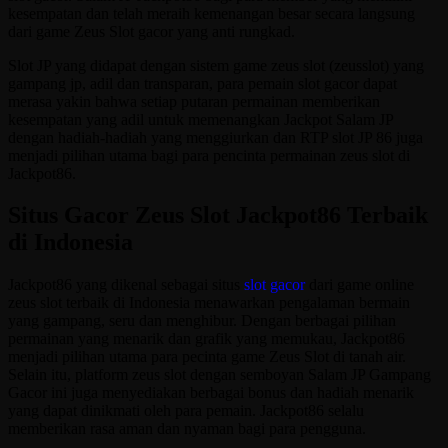
kesempatan dan telah meraih kemenangan besar secara langsung
dari game Zeus Slot gacor yang anti rungkad.
Slot JP yang didapat dengan sistem game zeus slot (zeusslot) yang
gampang jp, adil dan transparan, para pemain slot gacor dapat
merasa yakin bahwa setiap putaran permainan memberikan
kesempatan yang adil untuk memenangkan Jackpot Salam JP
dengan hadiah-hadiah yang menggiurkan dan RTP slot JP 86 juga
menjadi pilihan utama bagi para pencinta permainan zeus slot di
Jackpot86.
Situs Gacor Zeus Slot Jackpot86 Terbaik
di Indonesia
Jackpot86 yang dikenal sebagai situs
slot gacor
dari game online
zeus slot terbaik di Indonesia menawarkan pengalaman bermain
yang gampang, seru dan menghibur. Dengan berbagai pilihan
permainan yang menarik dan grafik yang memukau, Jackpot86
menjadi pilihan utama para pecinta game Zeus Slot di tanah air.
Selain itu, platform zeus slot dengan semboyan Salam JP Gampang
Gacor ini juga menyediakan berbagai bonus dan hadiah menarik
yang dapat dinikmati oleh para pemain. Jackpot86 selalu
memberikan rasa aman dan nyaman bagi para pengguna.