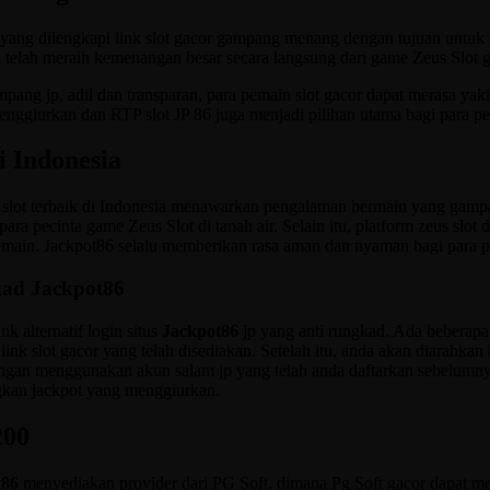
ang dilengkapi link slot gacor gampang menang dengan tujuan untuk
telah meraih kemenangan besar secara langsung dari game Zeus Slot g
ampang jp, adil dan transparan, para pemain slot gacor dapat merasa y
giurkan dan RTP slot JP 86 juga menjadi pilihan utama bagi para pen
i Indonesia
 slot terbaik di Indonesia menawarkan pengalaman bermain yang gamp
ara pecinta game Zeus Slot di tanah air. Selain itu, platform zeus s
pemain. Jackpot86 selalu memberikan rasa aman dan nyaman bagi para 
gkad Jackpot86
nk alternatif login situs
Jackpot86
jp yang anti rungkad. Ada beberapa
ink slot gacor yang telah disediakan. Setelah itu, anda akan diarahkan
gan menggunakan akun salam jp yang telah anda daftarkan sebelumnya.
kan jackpot yang menggiurkan.
200
t86
menyediakan provider dari PG Soft, dimana Pg Soft gacor dapat mel