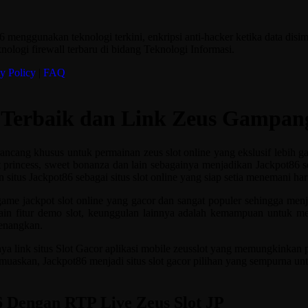
nggunakan teknologi terkini, enkripsi anti-hacker ketika data disi
logi firewall terbaru di bidang Teknologi Informasi.
y Policy
|
FAQ
 Terbaik dan Link Zeus Gampan
 dirancang khusus untuk permainan zeus slot online yang ekslusif leb
ght princess, sweet bonanza dan lain sebagainya menjadikan Jackpot86 se
an situs Jackpot86 sebagai situs slot online yang siap setia menemani ha
me jackpot slot online yang gacor dan sangat populer sehingga menjadi 
in fitur demo slot, keunggulan lainnya adalah kemampuan untuk memp
menangkan.
anya link situs Slot Gacor aplikasi mobile zeusslot yang memungkinka
uaskan, Jackpot86 menjadi situs slot gacor pilihan yang sempurna u
 Dengan RTP Live Zeus Slot JP