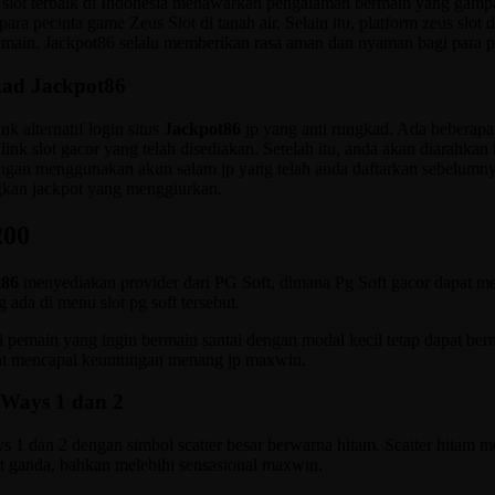
 slot terbaik di Indonesia menawarkan pengalaman bermain yang gamp
ara pecinta game Zeus Slot di tanah air. Selain itu, platform zeus s
pemain. Jackpot86 selalu memberikan rasa aman dan nyaman bagi para 
gkad Jackpot86
nk alternatif login situs
Jackpot86
jp yang anti rungkad. Ada beberapa
ink slot gacor yang telah disediakan. Setelah itu, anda akan diarahkan
gan menggunakan akun salam jp yang telah anda daftarkan sebelumnya.
kan jackpot yang menggiurkan.
200
t86
menyediakan provider dari PG Soft, dimana Pg Soft gacor dapat mel
ada di menu slot pg soft tersebut.
gi pemain yang ingin bermain santai dengan modal kecil tetap dapat be
pat mencapai keuntungan menang jp maxwin.
 Ways 1 dan 2
 1 dan 2 dengan simbol scatter besar berwarna hitam. Scatter hitam 
t ganda, bahkan melebihi sensasional maxwin.