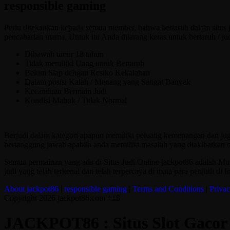
responsible gaming
Perlu ditekankan kepada semua member, bahwa bertaruh dalam situs j
pencaharian utama. Untuk itu Anda dilarang keras untuk bertaruh / jud
Dibawah umur 18 tahun
Tidak memiliki Uang untuk Bertaruh
Belum Siap dengan Resiko Kekalahan
Dalam posisi Kalah / Menang yang Sangat Banyak
Kecanduan Bermain Judi
Kondisi Mabuk / Tidak Normal
Berjudi dalam kategori apapun memiliki peluang kemenangan dan juga
bertanggung jawab apabila anda memiliki masalah yang diakibatkan ol
Semua permainan yang ada di Situs Judi Online jackpot86 adalah Mu
judi yang telah terkenal dan telah terpercaya di mata para penjudi di I
About jackpot86
|
responsible gaming
|
Terms and Conditions
|
Privac
Copyright
2026 jackpot86.com +18
JACKPOT86 : Situs Slot Gacor