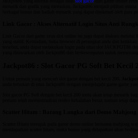
Jackpot86 yang dikenal sebagai situs
slot gacor
dari game online zeus
menarik dan grafik yang memukau, Jackpot86 menjadi pilihan utama p
berbagai bonus dan hadiah menarik yang dapat dinikmati oleh para 
Link Gacor : Akses Alternatif Login Situs Anti Run
Link Gacor dari game zeus slot online ini juga dapat diakses melalui li
yang stabil. Kemudian, buka browser di perangkat anda dan ketikkan l
tersebut, anda dapat melakukan login pada situs slot JACKPOT86 den
yang ditawarkan oleh Jackpot86 dan berkesempatan untuk memenang
Jackpot86 : Slot Gacor PG Soft Bet Kecil 
Untuk pemain yang mencari slot gacor dengan bet kecil 200,
Jackpo
anda temukan di situs Jackpot86 dengan memjelajahi game-game yang 
Slot gacor PG Soft dengan bet kecil 200 tentu akan tetap menarik ba
pemain telah meminimalkan resiko kekalahan besar, namun tetap da
Scatter Hitam : Barang Langka dari Demo Mahjong
Scatter Hitam merujuk pada game demo online bernama mahjong ways
mendapatkan scatter hitam, maka bonus yang didapatkan akan berlipa