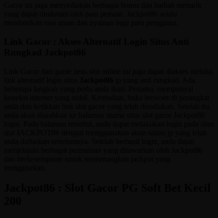
Gacor ini juga menyediakan berbagai bonus dan hadiah menarik
yang dapat dinikmati oleh para pemain. Jackpot86 selalu
memberikan rasa aman dan nyaman bagi para pengguna.
Link Gacor : Akses Alternatif Login Situs Anti
Rungkad Jackpot86
Link Gacor dari game zeus slot online ini juga dapat diakses melalui
link alternatif login situs
Jackpot86
jp yang anti rungkad. Ada
beberapa langkah yang perlu anda ikuti. Pertama, mempunyai
koneksi internet yang stabil. Kemudian, buka browser di perangkat
anda dan ketikkan link slot gacor yang telah disediakan. Setelah itu,
anda akan diarahkan ke halaman utama situs slot gacor Jackpot86
login. Pada halaman tersebut, anda dapat melakukan login pada situs
slot JACKPOT86 dengan menggunakan akun salam jp yang telah
anda daftarkan sebelumnya. Setelah berhasil login, anda dapat
menjelajahi berbagai permainan yang ditawarkan oleh Jackpot86
dan berkesempatan untuk memenangkan jackpot yang
menggiurkan.
Jackpot86 : Slot Gacor PG Soft Bet Kecil
200