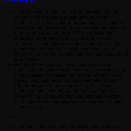
5. Kemenangan
Sebelum melepaskan atau menyetujui penarikan apa pun,
jackpot86 berhak meminta pemain mana pun untuk
memberikan informasi yang dibutuhkan kepada manajemen
seperti bukti identifikasi pribadi, salinan depan dan belakang
kartu kredit / kartu debit, paspor, SIM, pernyataan bank
terbaru atau Dokumentasi yang sesuai lainnya seperti
jackpot86, atas kebijakannya sendiri, dianggap perlu. Jika
pemain gagal mematuhi permintaan keamanan apa pun,
jackpot86 berhak untuk membatalkan kemenangan apa pun di
akun pemain.
Mengkredit Kemenangan -- Kemenangan akan secara
otomatis ditambahkan ke akun pemain masing-masing, yang
dianggap sesuai. Pembaruan akun pemain ini bukan 'bukti
menang' atau dapat merujuk ke dana yang telah ditransfer
(didebit) dari akun Anda masing-masing. Jika setelah
peninjauan manual ada bukti penipuan atau malpraktek,
jackpot86 berhak untuk membatalkan kemenangan tertentu
dan mengambil tindakan yang tepat terhadap akun pemain
mana pun yang sesuai.
5.1. Bonus
Uang Bonus mengacu pada uang virtual pada produk yang