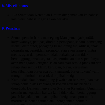
8. Miscellaneous
Jika Syarat dan Ketentuan Umum diterjemahkan ke bahasa
lain, versi bahasa Inggris akan berlaku.
9. Penafian
Semua pemain harus memegang Manajemen jackpot86,
karyawannya, petugas, direktur, pemegang saham, pemegang
lisensi, distributor, pedagang besar, orang tua, afiliasi, anak
perusahaan, pengiklan, promotor atau agen lainnya, mitra
media, agen dan pemasok tidak berbahaya dan tidak
bertanggung jawab segera atas permintaan dan sepenuhnya
akan mengganti kerugian salah satu atau semua pihak ini dari
setiap atau semua klaim, kerugian, biaya, kerusakan,
kewajiban dan biaya apa pun (termasuk biaya hukum) yang
mungkin timbul, termasuk dari pihak ketiga.
Kami tidak akan bertanggung jawab atau berkewajiban atas
setiap pemain atas kehilangan konten atau materi yang
diunggah. Dengan menyetujui Syarat & Ketentuan Umum ini,
pemain menegaskan bahwa kami tidak akan bertanggung
jawab kepada pemain atau pihak ketiga manapun untuk
modifikasi, penangguhan atau penghentian bermain.