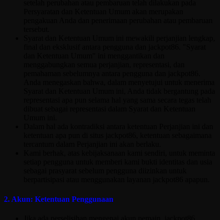
setelah perubahan atau pembaruan telah dilakukan pada
Persyaratan dan Ketentuan Umum akan merupakan
pengakuan Anda dan penerimaan perubahan atau pembaruan
tersebut.
Syarat dan Ketentuan Umum ini mewakili perjanjian lengkap,
final dan eksklusif antara pengguna dan jackpot86. "Syarat
dan Ketentuan Umum" ini menggantikan dan
menggabungkan semua perjanjian, representasi, dan
pemahaman sebelumnya antara pengguna dan jackpot86.
Anda menegaskan bahwa, dalam menyetujui untuk menerima
Syarat dan Ketentuan Umum ini, Anda tidak bergantung pada
representasi apa pun selama hal yang sama secara tegas telah
dibuat sebagai representasi dalam Syarat dan Ketentuan
Umum ini.
Dalam hal ada kontradiksi antara ketentuan Perjanjian ini dan
ketentuan apa pun di situs jackpot86, ketentuan sebagaimana
tercantum dalam Perjanjian ini akan berlaku.
Kami berhak, atas kebijaksanaan kami sendiri, untuk meminta
setiap pengguna untuk memberi kami bukti identitas dan usia
sebagai prasyarat sebelum pengguna diizinkan untuk
berpartisipasi atau menggunakan layanan jackpot86 apapun.
2. Akun: Ketentuan Penggunaan
Jika ada perselisihan mengenai akun pemain, jackpot86