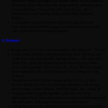
diberikan kepada pengguna jackpot86 untuk tujuan promosi.
Pengguna tidak dapat menarik uang tersebut setelah mereka
memperolehnya. Tergantung pada jenis bonus, aturan
pemrosesan yang berbeda untuk bonus uang mungkin
berlaku.
Uang bonus dapat dikonversi menjadi uang nyata dan
kemudian ditarik setelah pengguna memenuhi persyaratan
yang diperlukan dari promosi tertentu
6. Promosi
Persyaratan Turn Over standar adalah 24 x (Deposit + Bonus)
Untuk setiap taruhan yang ditempatkan, dana dipotong dari
Saldo Kas dari akun pemain masing-masing. Jika tidak ada
Saldo Kas, dana untuk taruhan akan dipotong dari Saldo
Bonus akun pemain. Oleh karena itu, Bonus Balance hanya
akan dimainkan jika ada kekurangan dana di bawah Cash
Balance.
Semua penawaran dibatasi hanya untuk SATU (1) akun
terbuka gratis per individu, keluarga, alamat rumah tangga,
alamat email, nomor telepon, rekening bank, dan alamat IP.
Setiap taruhan yang ditempatkan pada dua sisi yang
berlawanan tidak akan dimasukkan ke dalam perhitungan atau
diperhitungkan terhadap setiap persyaratan rollover.
Dalam hal penarikan dilakukan sebelum persyaratan 24 kali